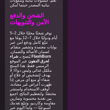
نعم، كبسولات نباتية ومكوّنات
نباتية المصدر حيثما أمكن.
الشحن والدفع
الآمن والتنويهات
نوفر شحنًا محليًا خلال 2–5
أيام ودوليًا خلال 7–12 يومًا مع
تتبّع كامل ودفع آمن عبر
بوابات معتمدة وتشفير متقدّم.
لضمان الأصالة والضمان،
يُنصح بـ
شراء FlashBurn
لحرق الدهون
عبر الموقع
الرسمي فقط. هذا المنتج
مكمّل غذائي وليس دواءً؛ لا
يهدف لتشخيص أو علاج أو
شفاء أو منع أي مرض. إذا
ظهرت أعراض غير معتادة،
أوقف الاستخدام واستشر
مختصًا. ولتعظيم النتائج، اجمع
بين تغذية محسوبة وتمارين
مقاومة وكارديو، وتتبّع تقدمك
أسبوعيًا — وابدأ اليوم عبر