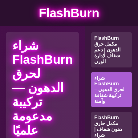
FlashBurn
FlashBurn
شراء
مكمل حرق
الدهون | دعم
FlashBurn
شفاف لإدارة
الوزن
لحرق
شراء
FlashBurn
الدهون —
لحرق الدهون –
تركيبة شفافة
تركيبة
وآمنة
مدعومة
FlashBurn –
مكمل حارق
علميًا
دهون شفاف |
شراء