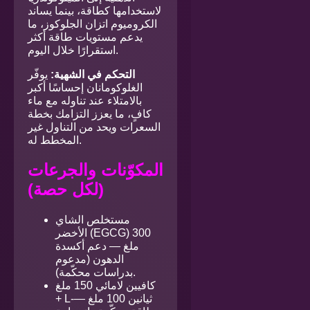
لاستخدامها كطاقة، بينما يساند
الكروميوم اتزان الجلوكوز، ما
يدعم مستويات طاقة أكثر
استقرارًا خلال اليوم.
التحكم في الشهية:
يوفّر
الغلوكومانان إحساسًا أكبر
بالامتلاء عند تناوله مع ماء
كافٍ، ما يعزز التزامك بخطة
السعرات ويحد من التناول غير
المخطط له.
المكوّنات والجرعات
(لكل حصة)
مستخلص الشاي
الأخضر (EGCG) 300
ملغ — دعم أكسدة
الدهون (مدعوم
بدراسات محكّمة).
كافيين لامائي 150 ملغ
+ L-ثيانين 100 ملغ —