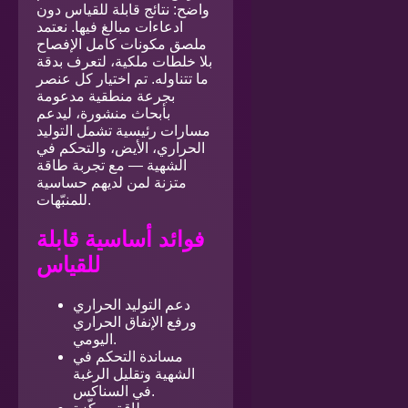
واضح: نتائج قابلة للقياس دون
ادعاءات مبالغ فيها. نعتمد
ملصق مكونات كامل الإفصاح
بلا خلطات ملكية، لتعرف بدقة
ما تتناوله. تم اختيار كل عنصر
بجرعة منطقية مدعومة
بأبحاث منشورة، ليدعم
مسارات رئيسية تشمل التوليد
الحراري، الأيض، والتحكم في
الشهية — مع تجربة طاقة
متزنة لمن لديهم حساسية
للمنبّهات.
فوائد أساسية قابلة
للقياس
دعم التوليد الحراري
ورفع الإنفاق الحراري
اليومي.
مساندة التحكم في
الشهية وتقليل الرغبة
في السناكس.