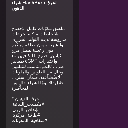
شراء FlashBurn لحرق
.
الدهون
ملصق مكوّنات كامل الإفصاح
بلا خلطات ملكية, جرعات
مدروسة تدعم التوليد الحراري
والشهية بأمان, طاقة مركّزة
دون رعشة بفضل مزج
الكافيين مع L-ثيانين, تصنيع
بمعايير cGMP واختبارات
طرف ثالث, مناسب للنباتيين
وخالٍ من الغلوتين والملونات
الاصطناعية, ضمان استرداد
خلال 30 يومًا لشراء خالٍ من
المخاطرة
#حرق_الدهون,
#مكملات_اللياقة,
#إنقاص_الوزن,
#طاقة_مركزة,
#شفافية_المكونات