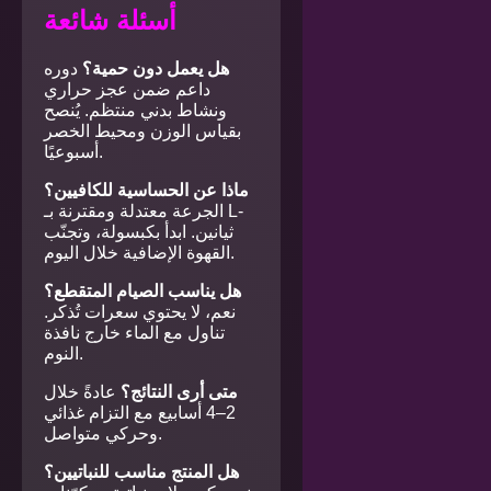
أسئلة شائعة
هل يعمل دون حمية؟
دوره
داعم ضمن عجز حراري
ونشاط بدني منتظم. يُنصح
بقياس الوزن ومحيط الخصر
أسبوعيًا.
ماذا عن الحساسية للكافيين؟
الجرعة معتدلة ومقترنة بـ L-
ثيانين. ابدأ بكبسولة، وتجنّب
القهوة الإضافية خلال اليوم.
هل يناسب الصيام المتقطع؟
نعم، لا يحتوي سعرات تُذكر.
تناول مع الماء خارج نافذة
النوم.
متى أرى النتائج؟
عادةً خلال
2–4 أسابيع مع التزام غذائي
وحركي متواصل.
هل المنتج مناسب للنباتيين؟