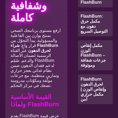
وشفافية
FlashBurn
كاملة
FlashBurn:
مكمل حرق
دهون مع
ارفع مستوى برنامجك الصحي
التوصيل السريع
بمنتج يوازن بين الفاعلية
والمسؤولية. يبدأ التحوّل من
مكمل إنقاص
قرار واعٍ:
شراء FlashBurn
الوزن
لحرق الدهون
عبر القناة
FlashBurn –
الرسمية لضمان الأصالة
جرعات شفافة
والدعم. صُمّم FlashBurn
وموثوقة
لدعم فقدان الدهون ضمن
نظام غذائي بعجز حراري
وتمارين منتظمة، مع جرعات
FlashBurn
موثّقة ومكوّنات مدروسة
لحرق الدهون
تضعك في مركز التحكم.
وإنقاص الوزن |
مكمل حراري
القيمة الأساسية
آمن
ولماذا FlashBurn
يقدم FlashBurn عرض قيمة