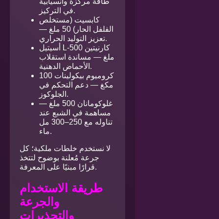
طاقة مركّزة وانسيابية
في التركيز.
كابسيت (مستخلص
الفلفل الحار) 50 ملغ —
تعزيز التوليد الحراري.
أسيتيل L-كارنيتين 500
ملغ — مساندة استقلاب
الأحماض الدهنية.
كروميوم بيكولينات 100
مكغ — دعم التحكم في
الجلوكوز.
غلوكومانان 500 ملغ —
مساهمة في الشبع عند
تناوله مع 250–300 مل
ماء.
لا نستخدم خلطات ملكية؛ كل
جرعة مُعلنة بوضوح لتتخذ
قرارًا مبنيًا على المعرفة.
طريقة الاستخدام
والجرعة
والتحذيرات