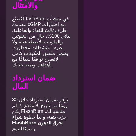
والامتثال
يُصنّع FlashBurn في منشآت
معتمدة cGMP مع اختبارات
طرف ثالث للنقاء والفاعلية.
نباتي 100%، خالٍ من الغلوتين
والملونات الاصطناعية، ولا
نضيف منشطات محظورة.
يضمن ملصق المكونات كامل
الإفصاح توافقًا شفافًا مع
أهدافك ونمط حياتك.
ضمان استرداد
المال
نوفر ضمان استرداد خلال 30
يومًا من تاريخ الاستلام إذا لم
يكن FlashBurn مناسبًا لك.
جرّبه بثقة، وابدأ خطوة
شراء
FlashBurn لحرق الدهون
رسميًا اليوم.