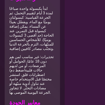
ابدأ بكبسولة واحدة صباحًا
لمدة 3 أيام لتقييم التحمل، ثم
الجرعة القياسية: كبسولتان
يوميًا مع الماء، ويفضّل بعيدًا
عن المساء. يمكن إضافة
كبسولة قبل التمرين عند
الحاجة (حد أقصى 3 كبسولات
يوميًا). للأشخاص الحساسين
للمنبّهات، التزم بالجرعة الدنيا
وتجنّب مصادر كافيين إضافية.
تحذيرات: غير مناسب لمن هم
دون 18 عامًا، الحوامل أو
المرضعات، أو من لديهم
حالات قلبية/ضغط دم/
اضطرابات قلق. استشر
مختصًا قبل الاستخدام خاصة
عند تناول أدوية منبّهة أو
مضادات التخثّر. لا تتجاوز
الجرعة اليومية الموصى بها.
معايير الجودة